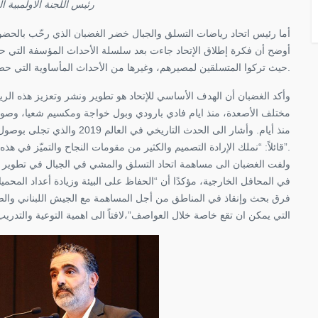
رئيس اللجنة الاولمبية الل
أما رئيس اتحاد رياضات التسلق والجبال خضر الغضبان الذي رحّب بالحض،
حيث تركوا المتسلقين لمصيرهم، وغيرها من الأحداث المأساوية التي حصلت في لبنان.
وأكد الغضبان أن الهدف الأساسي للإتحاد هو تطوير ونشر وتعزيز هذه الري
مختلف الأصعدة، منذ ايام فادي بارودي وبول خواجة ومكسيم شعيا، وصولاً
قائلاً: “نملك الإرادة التصميم والكثير من مقومات النجاح والتميّز في هذه الرياضة”.
ولفت الغضبان الى مساهمة اتحاد التسلق والمشي في الجبال في تطوير الس
في المحافل الخارجية، مؤكدًا أن “الحفاظ على البيئة وزيادة أعداد المحم
فرق بحث وإنقاذ في المناطق من أجل المساهمة مع الجيش اللبناني والص
التي يمكن ان تقع خاصة خلال العواصف”،لافتاً الى اهمية التوعية والتدر