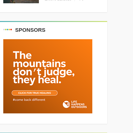
Resounding Success
Celebrating Adventure and
Culture
SPONSORS