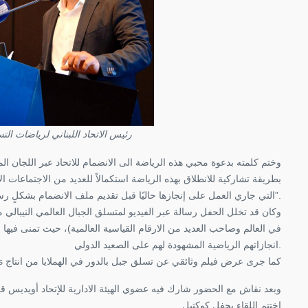
رئيس الاتحاد اللبناني لرياضات ا
وختم كلمته بدعوة محبي هذه الرياضة الى الانضمام للاتحاد عبر اللجا
بطريقة تشاركية للانطلاق بهذه الرياضة استكمالاً للعديد من الاجتماعات ال
التي جاري العمل على إنجازها حاليًا قبل تقديم ملف الانضمام بشكلٍ رسمي للجنة الاولمبية اللبنانية كما للاتحاد الدولي لرياضات التسلق”.
في العالم وصاحب العديد من الارقام القياسية العالمية)، حيث تمنى فيها للات
انجازاتهم الرياضية المشهودة لهم على الصعيد الدولي.
Life Happens Outdoors كما جرى عرض فيلم وثائقي عن تسلق جبل بالدور في الهملايا من انتاج
وبعد نقاش مع الحضور شارك فيه عضوي الهيئة الادارية للإتحاد أويديس قلب،
اختتم اللقاء بحفل كوكتيل