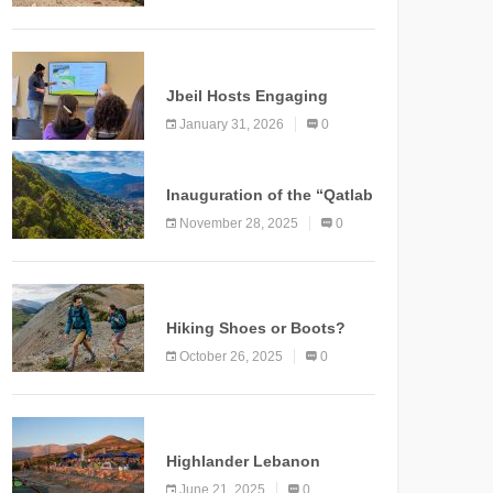
Marking a New Chapter for
Mountain Tourism
KNOWLEDGE
Jbeil Hosts Engaging
Nature and Conservation
January 31, 2026
0
Conference
KNOWLEDGE
Inauguration of the “Qatlab
Trail” Ammatour
November 28, 2025
0
KNOWLEDGE
Hiking Shoes or Boots?
How to Make the Right
October 26, 2025
0
Choice?
NEWS
Highlander Lebanon
Second Edition: A
June 21, 2025
0