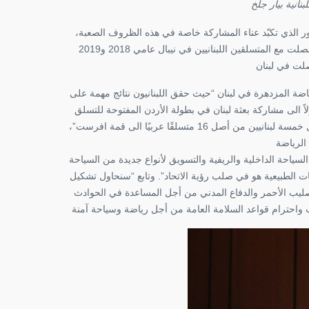
بنانية بيار جلخ
ور الذي تكبّد عناء المشاركة خاصة في هذه الظروف الصعبة
أوضح أن فكرة إطلاق الإتحاد جاءت بعد سلسلة الأحداث المؤسفة التي حصلت مع المتسلقين اللبنانيين في نيبال عامي 2018 و2019
اضة المزدهرة في لبنان “حيث حقق اللبنانيون نتائج مهمة على
 الى مشاركة بعثة لبنان في بطولة الأردن المفتوحة للتسلق
منذ أيام. وأشار الى الحدث التاريخي في العالم 2019 والذي تجلى بوصول خمسة لبنانيين من أصل 16 متسلقًا عربيًا الى قمة افرست”،
ياحة الداخلية والريفية والتسويق لأنواع جديدة من السياحة
يات الطبيعية هو في صلب رؤية الاتحاد”. وتابع “سنحاول تشكيل
ليب الأحمر والدفاع المدني من أجل المساعدة في الحوادث
يب واحترام قواعد السلامة العامة من أجل رياضة وسياحة آمنة