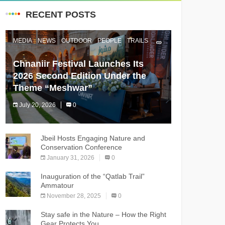
RECENT POSTS
MEDIA
NEWS
OUTDOOR
PEOPLE
TRAILS
Chnaniir Festival Launches Its
2026 Second Edition Under the
Theme “Meshwar”
July 20, 2026
0
The Chnaniir Festival
Jbeil Hosts Engaging Nature and
Conservation Conference
January 31, 2026
0
Inauguration of the “Qatlab Trail”
Ammatour
November 28, 2025
0
Stay safe in the Nature – How the Right
Gear Protects You