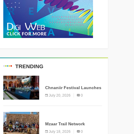
TRENDING
MEDIA
Chnaniir Festival Launches
Its 2026 Second Edition
July 20, 2026
0
Under the Theme
“Meshwar”
NEWS
Mzaar Trail Network
Officially Inaugurated,
July 18, 2026
0