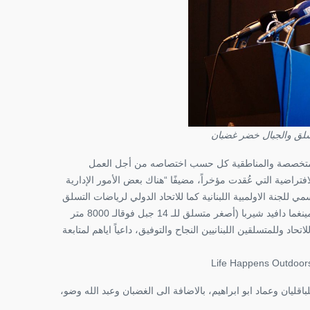
لتسلق والجبال خضر غضبان
ن المتخصصة والمناطقية كل حسب اختصاصه من أجل العمل
افتراضية التي عُقدت مؤخراً، مضيفًا “هناك بعض الأمور الإدارية
وكان قد تخلل الحفل رسالة عبر الفيديو لمتسلق الجبال العالمي النيبالي مينغما دافيد شيربا (أصغر متسلق للـ 14 جبل فوقالـ 8000 متر
حاد وللمتسلقين اللبنانيين النجاح والتوفيق، داعياً اياهم لمتابعة
اقليان وعماد ابو ابراهيم، بالاضافة الى الغضبان وعبد الله وضو